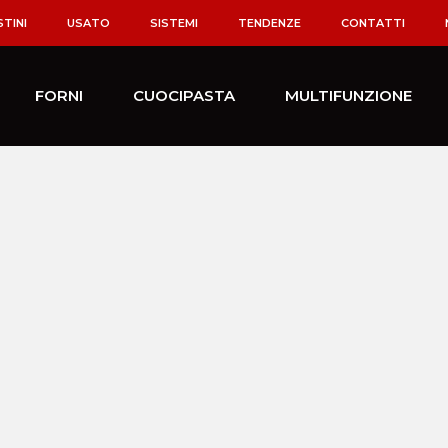
STINI
USATO
SISTEMI
TENDENZE
CONTATTI
FORNI
CUOCIPASTA
MULTIFUNZIONE