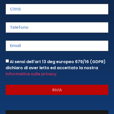
Scheda Prodotto
Ai sensi dell'art 13 deg europeo 679/16 (GDPR)
dichiaro di aver letto ed accettato la nostra
informativa sulla privacy
Via Prato, 23 – 51031 Agliana (Pistoia)
INVIA
Italy
P.IVA/ VAT 01749930978