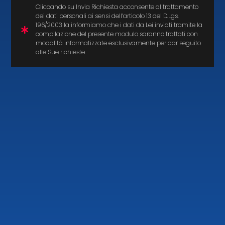
C.F. 04645790488
Cliccando su Invia Richiesta acconsente al trattamento
dei dati personali ai sensi dell’articolo 13 del D.Lgs.
196/2003 la informiamo che i dati da Lei inviati tramite la
compilazione del presente modulo saranno trattati con
modalità informatizzate esclusivamente per dar seguito
alle Sue richieste.
Tel. +39 0574 718898
Fax. +39 0574 679176
Email:
info@stimasrl.com
Termini e Condizioni