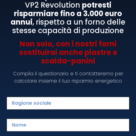
incontrare le esigenze di quei locali che per
VP2 Revolution
potresti
motivi di spazio non riescono ad installare una
risparmiare fino a 3.000 euro
cucina da ristorante.
annui
, rispetto a un forno delle
stesse capacità di produzione
Non solo, con i nostri forni
Speedy Chef
sostituirai anche piastre e
scalda-panini
Compila il questionario e ti contatteremo per
calcolare insieme il tuo risparmio energetico