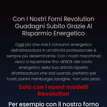
Con I Nostri Forni Revolution
Guadagni Subito Grazie Al
Risparmio Energetico
Rivoluzionaria friggitrice e
Oggi più che mai il consumo energetico
macchina multifunzione
dell’attrezzatura in un’attività professionale è
con tecnologia a induzione.
sempre più determinante. Con i nostri macchinari
riesci a risparmiare fino all’80% del costo
energetico della tua attività rispetto
Ideale per la cottura di primi,
all’attrezzatura che stai usando, perfetto per
secondi, risotti, paella e
toast, panini, hamburger, lasagne… non solo pizza.
fritture!
Solo con i nuovi modelli
Revolution
La macchina multifunzione e friggitrice Speedy
Chef con tecnologia a induzione nasce per
Per esempio con il nostro forno