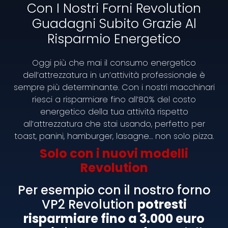
Con I Nostri Forni Revolution
Guadagni Subito Grazie Al
Risparmio Energetico
Oggi più che mai il consumo energetico
dell’attrezzatura in un’attività professionale è
sempre più determinante. Con i nostri macchinari
riesci a risparmiare fino all’80% del costo
energetico della tua attività rispetto
Mission
all’attrezzatura che stai usando, perfetto per
toast, panini, hamburger, lasagne… non solo pizza.
Il nostro obiettivo è realizzare macchinari
Solo con i nuovi modelli
innovativi, funzionali e proficui che siano in grado di
preparare cibi di qualità in pochissimi minuti in tutti
Revolution
quei locali che hanno esigenze di spazio e che
sono privi di cucina attrezzata. Per questo motivo
Per esempio con il nostro forno
tutti nostri forni sono dotati di cappa di aspirazione
VP2 Revolution
potresti
e possono rappresentare così la soluzione ideale
risparmiare fino a 3.000 euro
per coloro che non hanno o non possono