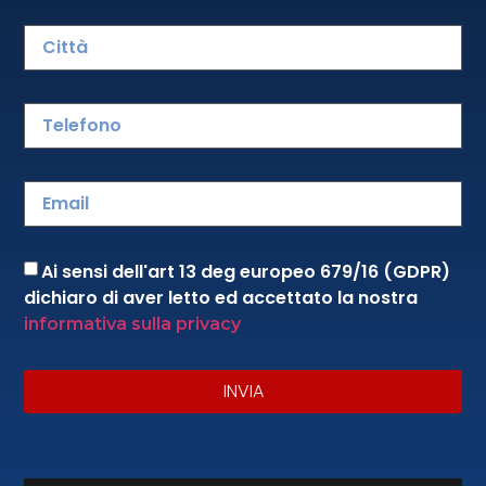
Product Details
Ai sensi dell'art 13 deg europeo 679/16 (GDPR)
dichiaro di aver letto ed accettato la nostra
informativa sulla privacy
INVIA
Via Prato, 23 – 51031 Agliana (Pistoia)
Italy
P.IVA/ VAT 01749930978