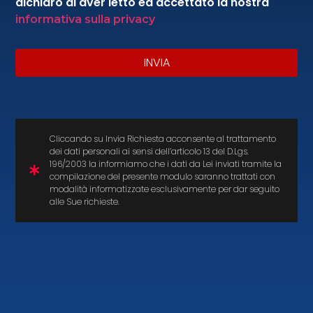
dichiaro di aver letto ed accettato la nostra
informativa sulla privacy
Product Details
INVIA
Cliccando su Invia Richiesta acconsente al trattamento
dei dati personali ai sensi dell’articolo 13 del D.Lgs.
196/2003 la informiamo che i dati da Lei inviati tramite la
compilazione del presente modulo saranno trattati con
Via Prato, 23 – 51031 Agliana (Pistoia)
modalità informatizzate esclusivamente per dar seguito
alle Sue richieste.
Italy
P.IVA/ VAT 01749930978
C.F. 04645790488