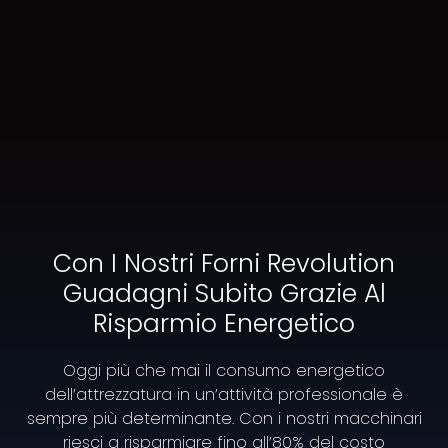
Professional electric pasta
cookers
Revolutionary countertop
Con I Nostri Forni Revolution
automatic pasta cookers
Guadagni Subito Grazie Al
equipped with an extractor
Risparmio Energetico
hood.
Oggi più che mai il consumo energetico
dell’attrezzatura in un’attività professionale è
The ideal solution for those who do not have or
sempre più determinante. Con i nostri macchinari
cannot install the flue. *
riesci a risparmiare fino all’80% del costo