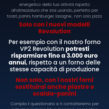
First courses in 1 minute
energetico della tua attività rispetto
all’attrezzatura che stai usando, perfetto per
toast, panini, hamburger, lasagne… non solo pizza.
Solo con i nuovi modelli
Voglia di Pasta P2001/2
Revolution
Per esempio con il nostro forno
VP2 Revolution
potresti
risparmiare fino a 3.000 euro
annui
, rispetto a un forno delle
stesse capacità di produzione
Non solo, con i nostri forni
sostituirai anche piastre e
scalda-panini
Product Details
Compila il questionario e ti contatteremo per