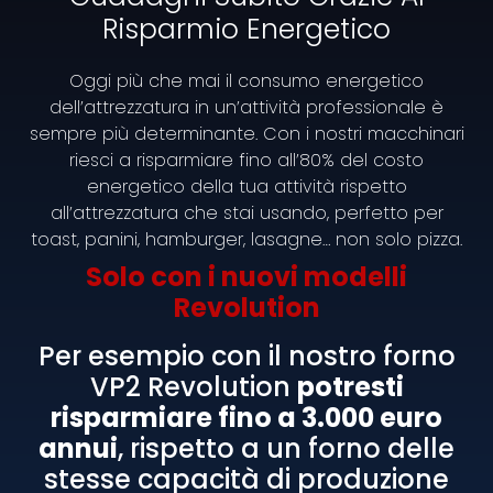
professionale: cos’è, come
Risparmio Energetico
funziona e a chi serve
Oggi più che mai il consumo energetico
Un cuocipasta automatico è una macchina da
dell’attrezzatura in un’attività professionale è
banco che cuoce singole porzioni di pasta in
sempre più determinante. Con i nostri macchinari
tempi rapidissimi, gestendo l’acqua di cottura e i
riesci a risparmiare fino all’80% del costo
vapori in
energetico della tua attività rispetto
all’attrezzatura che stai usando, perfetto per
READ MORE »
toast, panini, hamburger, lasagne… non solo pizza.
Solo con i nuovi modelli
Revolution
Per esempio con il nostro forno
VP2 Revolution
potresti
risparmiare fino a 3.000 euro
annui
, rispetto a un forno delle
stesse capacità di produzione