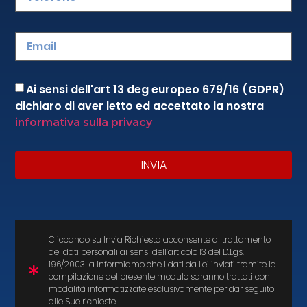
Ai sensi dell'art 13 deg europeo 679/16 (GDPR)
Cuocipasta automatico senza
dichiaro di aver letto ed accettato la nostra
canna fumaria
informativa sulla privacy
Macchina cuocipasta automatico dotato di cappa
INVIA
di aspirazione Grazie al Cuocipasta automatico
senza cannafumaria di Stima srl con soli 60cm di
spazio riuscirete a produrre
READ MORE »
Cliccando su Invia Richiesta acconsente al trattamento
dei dati personali ai sensi dell’articolo 13 del D.Lgs.
196/2003 la informiamo che i dati da Lei inviati tramite la
compilazione del presente modulo saranno trattati con
modalità informatizzate esclusivamente per dar seguito
alle Sue richieste.