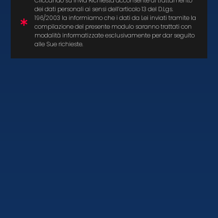
Cliccando su Invia Richiesta acconsente al trattamento
dei dati personali ai sensi dell’articolo 13 del D.Lgs.
196/2003 la informiamo che i dati da Lei inviati tramite la
compilazione del presente modulo saranno trattati con
modalità informatizzate esclusivamente per dar seguito
alle Sue richieste.
Scarica la Brochure
Richiedi un preventivo
Macchina cuocipasta, 150 primi piatti in 1
ora sola!