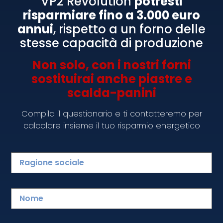
VP2 Revolution
potresti
2001/ 2
risparmiare fino a 3.000 euro
annui
, rispetto a un forno delle
Cuocipasta professionale elettrico.
stesse capacità di produzione
Rivoluzionario cuocipasta automatico da
banco dotato di cappa di aspirazione. La
Non solo, con i nostri forni
soluzione ideale per coloro che non
sostituirai anche piastre e
hanno o non possono installare la canna
scalda-panini
fumaria.*
Compila il questionario e ti contatteremo per
calcolare insieme il tuo risparmio energetico
Primi piatti in 1 minuto