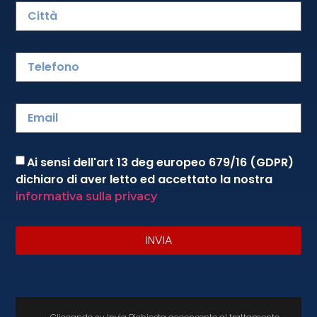
Formula Noleggio
Ti costa meno di una pizza al
giorno…
Ai sensi dell'art 13 deg europeo 679/16 (GDPR)
CONTATTACI
dichiaro di aver letto ed accettato la nostra
informativa sulla privacy
INVIA